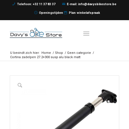
Telefoon: +32 11 37 83 37
E-mail: info@davysbikestore.be
Openingstijden
Plan winkelafspraak
U bevindt zich hier:
Home
/
Shop
/
Geen categorie
/
Cortina zadelpen 27.2×300 susp alu black matt