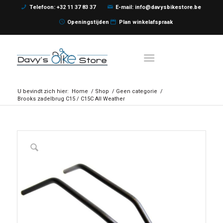
Telefoon: +32 11 37 83 37
E-mail: info@davysbikestore.be
Openingstijden
Plan winkelafspraak
U bevindt zich hier:
Home
/
Shop
/
Geen categorie
/
Brooks zadelbrug C15 / C15C All Weather