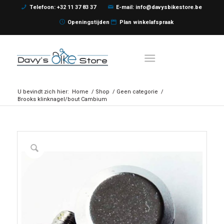
Telefoon: +32 11 37 83 37
E-mail: info@davysbikestore.be
Openingstijden
Plan winkelafspraak
U bevindt zich hier:
Home
/
Shop
/
Geen categorie
/
Brooks klinknagel/bout Cambium