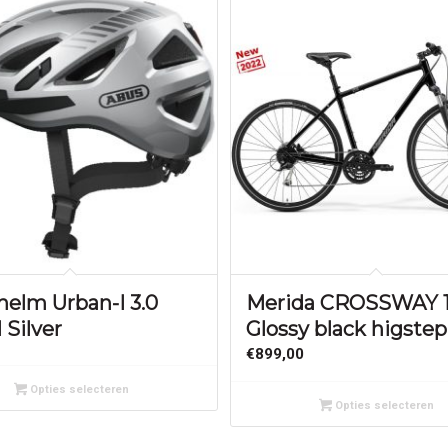
helm Urban-I 3.0
Merida CROSSWAY 
 Silver
Glossy black higstep
€
899,00
Opties selecteren
Opties selecteren