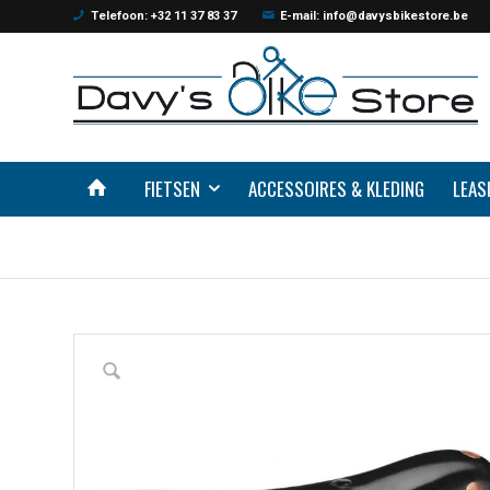
Telefoon: +32 11 37 83 37
E-mail: info@davysbikestore.be
FIETSEN
ACCESSOIRES & KLEDING
LEAS