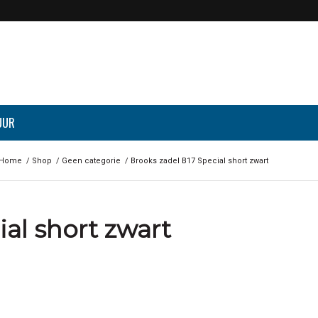
UUR
Home
/
Shop
/
Geen categorie
/
Brooks zadel B17 Special short zwart
al short zwart