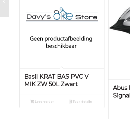
132 Carv zw Zwart
Basil KRAT BAS PVC V
MIK ZW 50L Zwart
Abus 
Signal
Lees verder
Toon details