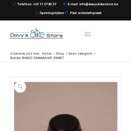
Telefoon: +32 11 37 83 37
E-mail: info@davysbikestore.be
Openingstijden
Plan winkelafspraak
U bevindt zich hier:
Home
/
Shop
/
Geen categorie
/
Bobike WINDD DRAAIMOER ZWART