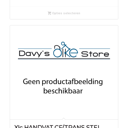
Opties selecteren
Xlc HANDVAT CF/TRANS STEL