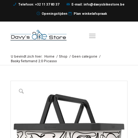
Telefoon: +32 11 37 83 37
E-mail: info@davysbikestore.be
Openingstijden
Plan winkelafspraak
U bevindt zich hier:
Home
/
Shop
/
Geen categorie
/
Basky fietsmand 2.0 Picasso