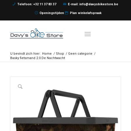
Telefoon: +32 11 37 83 37
E-mail: info@davysbikestore.be
Openingstijden
Plan winkelafspraak
U bevindt zich hier:
Home
/
Shop
/
Geen categorie
/
Basky fietsmand 2.0 De Nachtwacht