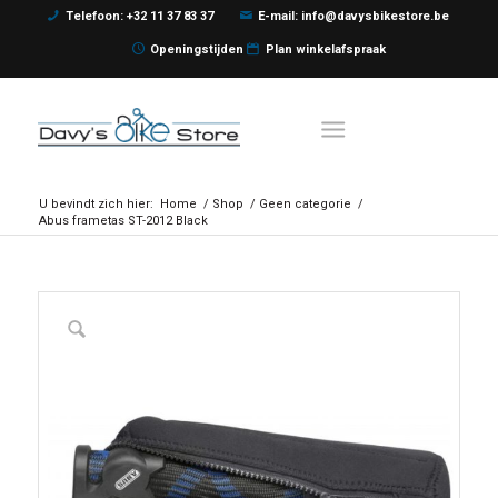
Telefoon: +32 11 37 83 37
E-mail: info@davysbikestore.be
Openingstijden
Plan winkelafspraak
U bevindt zich hier:
Home
/
Shop
/
Geen categorie
/
Abus frametas ST-2012 Black