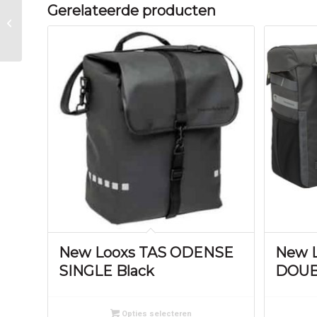
Gerelateerde producten
Abus kabelslot 1900/55
Blue
New Looxs TAS ODENSE
New L
SINGLE Black
DOUB
Opties selecteren