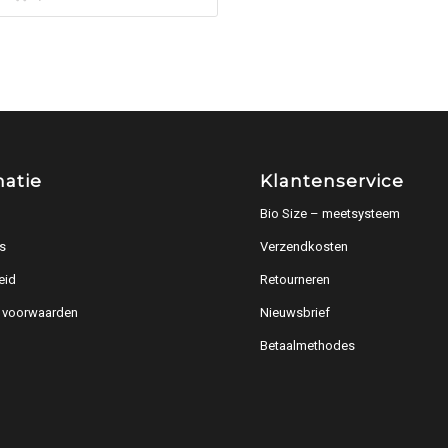
matie
Klantenservice
Bio Size – meetsysteem
s
Verzendkosten
eid
Retourneren
 voorwaarden
Nieuwsbrief
Betaalmethodes