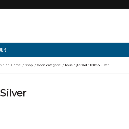
UUR
h hier:
Home
/
Shop
/
Geen categorie
/
Abus cijferslot 1100/55 Silver
Silver