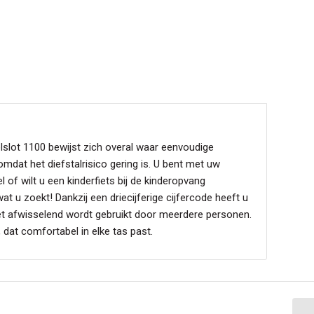
t 1100 bewijst zich overal waar eenvoudige
omdat het diefstalrisico gering is. U bent met uw
l of wilt u een kinderfiets bij de kinderopvang
t u zoekt! Dankzij een driecijferige cijfercode heeft u
s het afwisselend wordt gebruikt door meerdere personen.
 dat comfortabel in elke tas past.