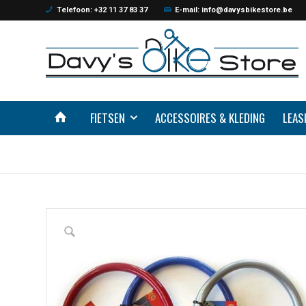
Telefoon: +32 11 37 83 37
E-mail: info@davysbikestore.be
FIETSEN
ACCESSOIRES & KLEDING
LEAS