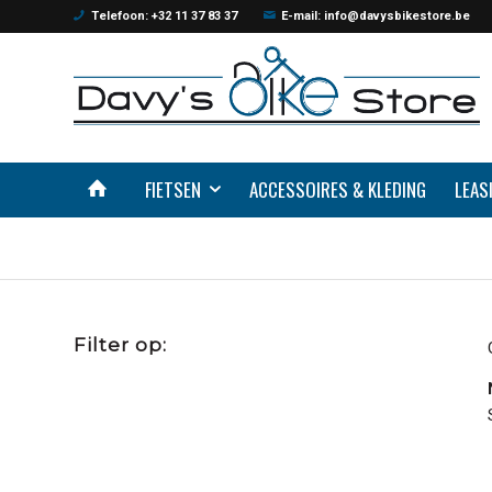
Telefoon: +32 11 37 83 37
E-mail: info@davysbikestore.be
FIETSEN
ACCESSOIRES & KLEDING
LEAS
Filter op: