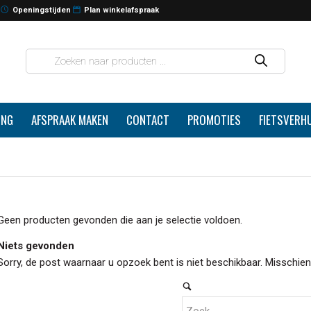
Openingstijden
Plan winkelafspraak
ING
AFSPRAAK MAKEN
CONTACT
PROMOTIES
FIETSVERH
Geen producten gevonden die aan je selectie voldoen.
Niets gevonden
Sorry, de post waarnaar u opzoek bent is niet beschikbaar. Misschie